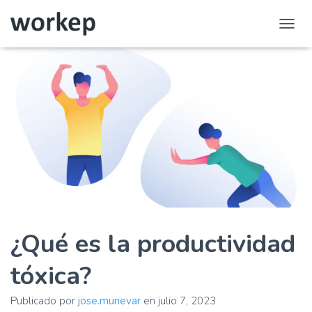
C
a
m
b
i
a
r
m
o
d
o
d
e
n
a
¿Qué es la productividad
v
e
g
tóxica?
a
c
i
Publicado por
jose.munevar
en
julio 7, 2023