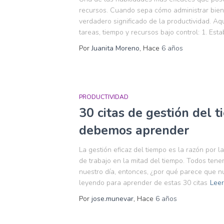
recursos. Cuando sepa cómo administrar bien 
verdadero significado de la productividad. A
tareas, tiempo y recursos bajo control: 1. Es
Por
Juanita Moreno
, Hace
6 años
PRODUCTIVIDAD
30 citas de gestión del 
debemos aprender
La gestión eficaz del tiempo es la razón por 
de trabajo en la mitad del tiempo. Todos ten
nuestro día, entonces, ¿por qué parece que n
leyendo para aprender de estas 30 citas
Lee
Por
jose.munevar
, Hace
6 años