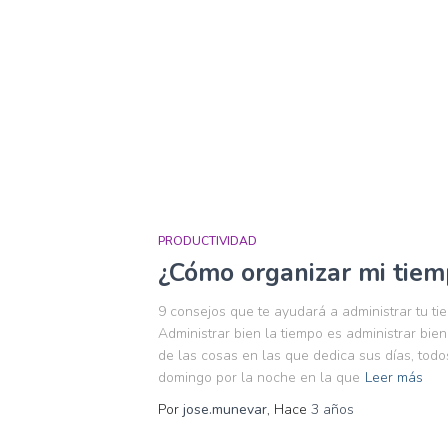
PRODUCTIVIDAD
¿Cómo organizar mi tiem
9 consejos que te ayudará a administrar tu t
Administrar bien la tiempo es administrar bie
de las cosas en las que dedica sus días, tod
domingo por la noche en la que
Leer más
Por
jose.munevar
, Hace
3 años