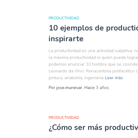
PRODUCTIVIDAD
10 ejemplos de product
inspirarte
La productividad es una actividad subjetiva, 
la máxima productividad ni quien puede lograr
podemos enunciar 10 hombre que se cosindera
Leonardo da Vinci: Renacentista polifacético 
pintura, anatomía, ingeniería
Leer más
Por
jose.munevar
, Hace
3 años
PRODUCTIVIDAD
¿Cómo ser más productiv