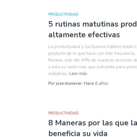
PRODUCTIVIDAD
5 rutinas matutinas pro
altamente efectivas
La productividad y los buenos hábitos están 
producto de lo que hace con más frecuencia,
Review, más del 40% de nuestras acciones di
y esta es razón más que suficiente para preo
matutinos.
Leer más
Por
jose.munevar
, Hace
6 años
PRODUCTIVIDAD
8 Maneras por las que la
beneficia su vida