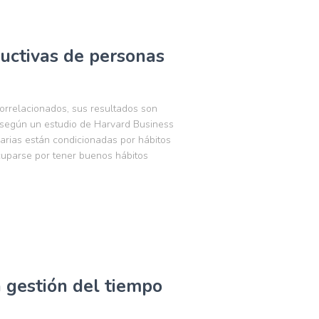
ductivas de personas
correlacionados, sus resultados son
 según un estudio de Harvard Business
arias están condicionadas por hábitos
cuparse por tener buenos hábitos
 gestión del tiempo