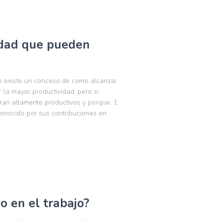
idad que pueden
no existe un conceso de como alcanzar
 la mayor productividad, pero si
n altamente productivos y porque. 1.
conocido por sus contribuciones en
o en el trabajo?