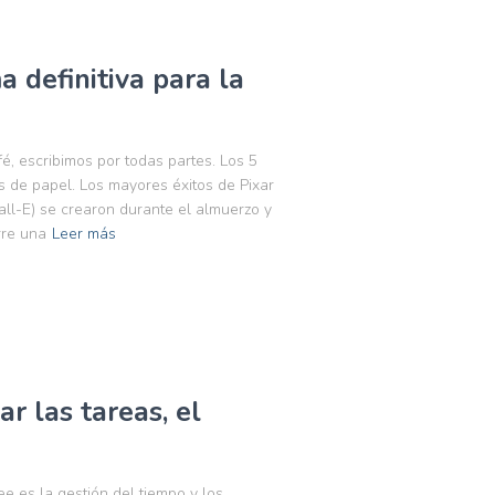
a definitiva para la
fé, escribimos por todas partes. Los 5
os de papel. Los mayores éxitos de Pixar
ll-E) se crearon durante el almuerzo y
rre una
Leer más
r las tareas, el
e es la gestión del tiempo y los