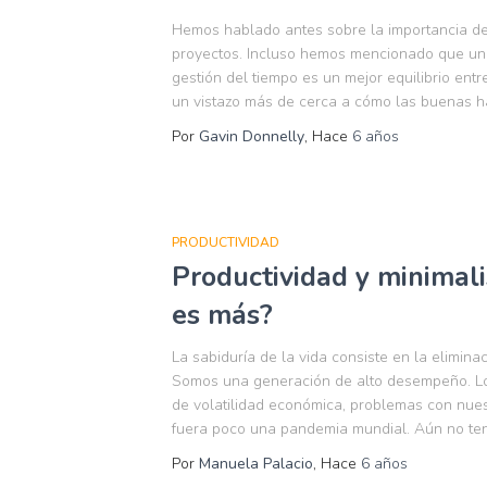
Hemos hablado antes sobre la importancia de 
proyectos. Incluso hemos mencionado que uno 
gestión del tiempo es un mejor equilibrio entr
un vistazo más de cerca a cómo las buenas h
Por
Gavin Donnelly
, Hace
6 años
PRODUCTIVIDAD
Productividad y minimal
es más?
La sabiduría de la vida consiste en la elimina
Somos una generación de alto desempeño. Lo
de volatilidad económica, problemas con nues
fuera poco una pandemia mundial. Aún no te
Por
Manuela Palacio
, Hace
6 años