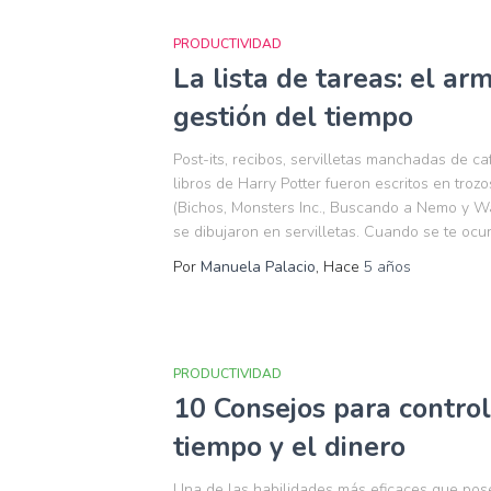
PRODUCTIVIDAD
La lista de tareas: el arm
gestión del tiempo
Post-its, recibos, servilletas manchadas de ca
libros de Harry Potter fueron escritos en troz
(Bichos, Monsters Inc., Buscando a Nemo y Wa
se dibujaron en servilletas. Cuando se te ocu
Por
Manuela Palacio
, Hace
5 años
PRODUCTIVIDAD
10 Consejos para controla
tiempo y el dinero
Una de las habilidades más eficaces que pose