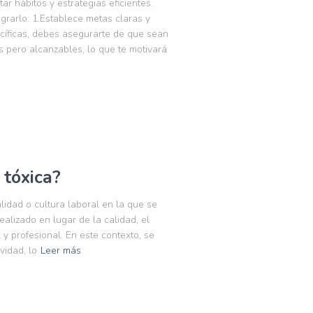
ar hábitos y estrategias eficientes.
rarlo: 1.Establece metas claras y
ecíficas, debes asegurarte de que sean
s pero alcanzables, lo que te motivará
 tóxica?
lidad o cultura laboral en la que se
alizado en lugar de la calidad, el
l y profesional. En este contexto, se
idad, lo
Leer más