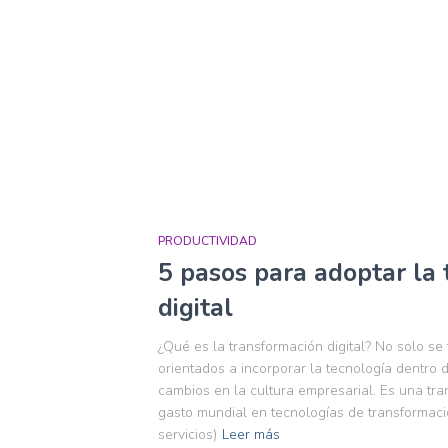
PRODUCTIVIDAD
5 pasos para adoptar la
digital
¿Qué es la transformación digital? No solo se
orientados a incorporar la tecnología dentro 
cambios en la cultura empresarial. Es una tr
gasto mundial en tecnologías de transformació
servicios)
Leer más